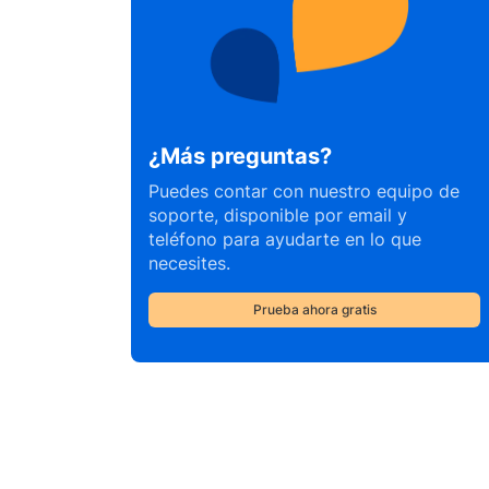
¿Más preguntas?
Puedes contar con nuestro equipo de
soporte, disponible por email y
teléfono para ayudarte en lo que
necesites.
Prueba ahora gratis