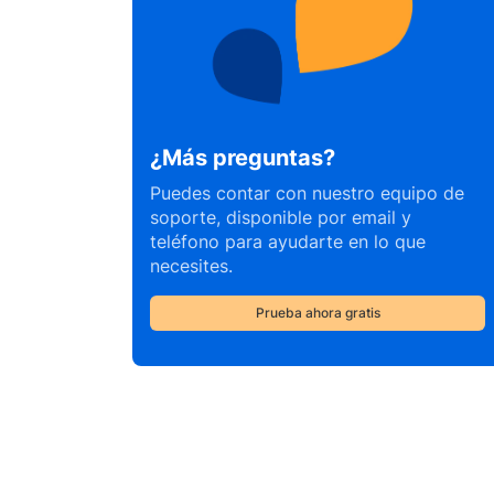
¿Más preguntas?
Puedes contar con nuestro equipo de
soporte, disponible por email y
teléfono para ayudarte en lo que
necesites.
Prueba ahora gratis