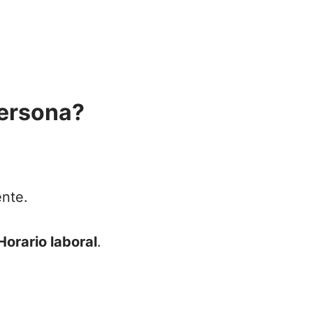
persona?
ente.
Horario laboral
.