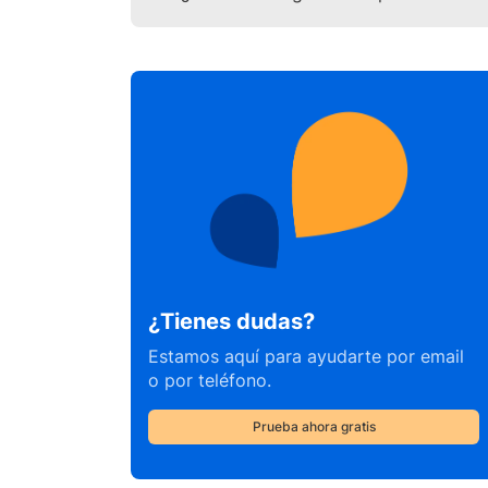
¿Tienes dudas?
Estamos aquí para ayudarte por email
o por teléfono.
Prueba ahora gratis